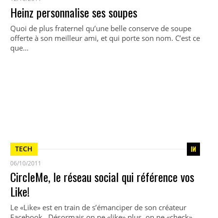
Heinz personnalise ses soupes
Quoi de plus fraternel qu’une belle conserve de soupe
offerte à son meilleur ami, et qui porte son nom. C’est ce
que…
TECH
06/10/2011
CircleMe, le réseau social qui référence vos
Like!
Le «Like» est en train de s’émanciper de son créateur
Facebook.. Désormais on ne «like» plus, on ne «check»