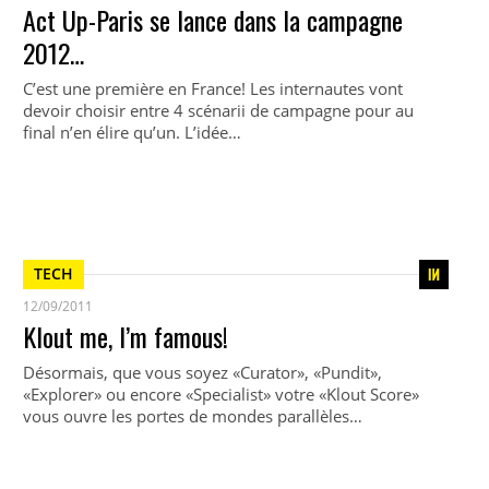
Act Up-Paris se lance dans la campagne
2012…
C’est une première en France! Les internautes vont
devoir choisir entre 4 scénarii de campagne pour au
final n’en élire qu’un. L’idée…
TECH
12/09/2011
Klout me, I’m famous!
Désormais, que vous soyez «Curator», «Pundit»,
«Explorer» ou encore «Specialist» votre «Klout Score»
vous ouvre les portes de mondes parallèles…