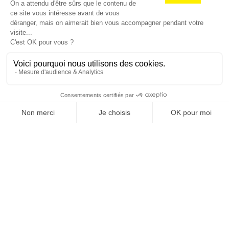
D'INNOVATIONS PUB,
MEDIA, MARKETING,
ADTECH... ET DE GOOD
JE M'INSCRIS À LA NEWSLETTER !
1
2
3
4
5
6
7
8
9
27
…