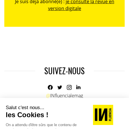
Je suis déjà abonné(e) :
je consulte la revue en
version digitale
SUIVEZ-NOUS
@
INfluencialemag