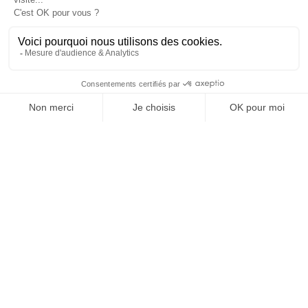
REVUE #48 : LA
SINGULARITÉ
[REVUE DIGITALE] INfluencia consacre son
prochain numéro à une question devenue
centrale dans l’économie contemporaine : Qu’est-
ce que la singularité à l’heure de la
standardisation généralisée ? Ce numéro explore
la singularité là où elle est la plus mise à l’épreuve