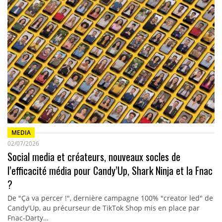
MEDIA
02/07/2026
Social media et créateurs, nouveaux socles de
l’efficacité média pour Candy’Up, Shark Ninja et la Fnac
?
De "Ça va percer !", dernière campagne 100% "creator led" de
Candy'Up, au précurseur de TikTok Shop mis en place par
Fnac-Darty…