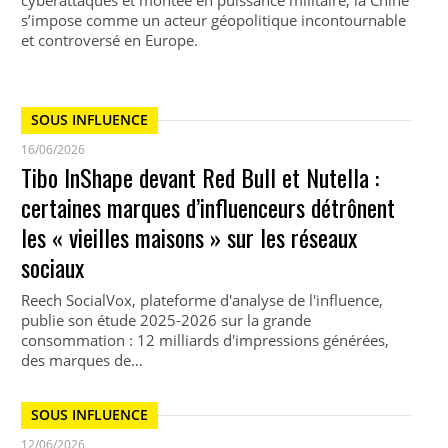
cyberattaques et montée en puissance militaire, la Chine
s’impose comme un acteur géopolitique incontournable
et controversé en Europe.
SOUS INFLUENCE
16/06/2026
Tibo InShape devant Red Bull et Nutella :
certaines marques d’influenceurs détrônent
les « vieilles maisons » sur les réseaux
sociaux
Reech SocialVox, plateforme d'analyse de l'influence,
publie son étude 2025-2026 sur la grande
consommation : 12 milliards d'impressions générées,
des marques de…
SOUS INFLUENCE
12/06/2026