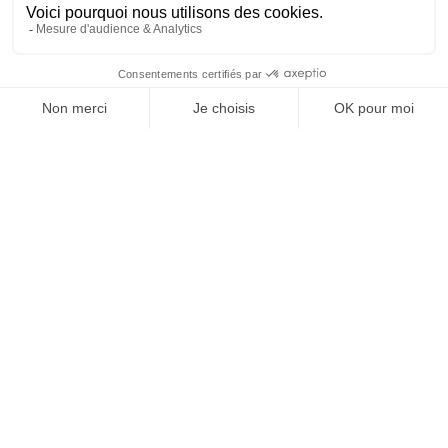
REVUE #48 : LA
SINGULARITÉ
[REVUE DIGITALE] INfluencia consacre son
prochain numéro à une question devenue
centrale dans l’économie contemporaine : Qu’est-
ce que la singularité à l’heure de la
standardisation généralisée ? Ce numéro explore
la singularité là où elle est la plus mise à l’épreuve
: dans l’entreprise, dans la marque, dans les
organisations, dans les choix de gouvernance,