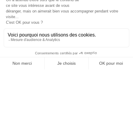
SUIVEZ-NOUS
@
INfluencialemag