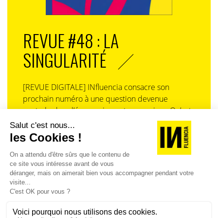
REVUE #48 : LA
SINGULARITÉ
[REVUE DIGITALE] INfluencia consacre son
prochain numéro à une question devenue
centrale dans l’économie contemporaine : Qu’est-
ce que la singularité à l’heure de la
standardisation généralisée ? Ce numéro explore
la singularité là où elle est la plus mise à l’épreuve
: dans l’entreprise, dans la marque, dans les
organisations, dans les choix de gouvernance,
dans le rapport au pouvoir et à la technologie.