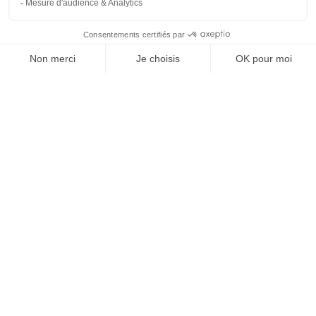
J'ACHÈTE LE NUMÉRO
JE M'ABONNE 1 AN - 4 NUM.
JE DÉCOUVRE LES NUMÉROS PRÉCÉDENTS
Je suis déjà abonné(e) :
je consulte la revue en
version digitale