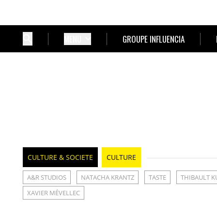
MENU
GROUPE INFLUENCIA
CULTURE & SOCIETE
CULTURE
A&R STUDIOS
NATACHA KRANTZ
TASTE
THIBAULT 
XAVIER MÉVELLEC