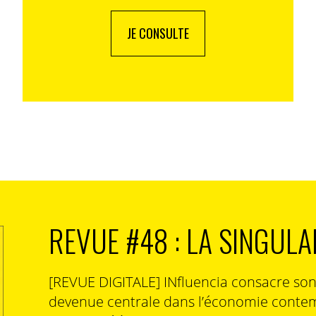
ous ont accompagné pour cette première édition.
dront pour les numéros à venir.
JE CONSULTE
que le magazine explorera «
les coulisses et les
usique
», pouvez-vous précisez cette idée et, ce
ditoriale s’intéresse à la culture, aux tendances, et à
 que nous opérons dans un métier de passion où les
nt facilement avec les fans et ou la créativité est
REVUE #48 : LA SINGULA
otions sont reines, où les liens se tissent
 et où la créativité est permanente.
[REVUE DIGITALE] INfluencia consacre so
devenue centrale dans l’économie contem