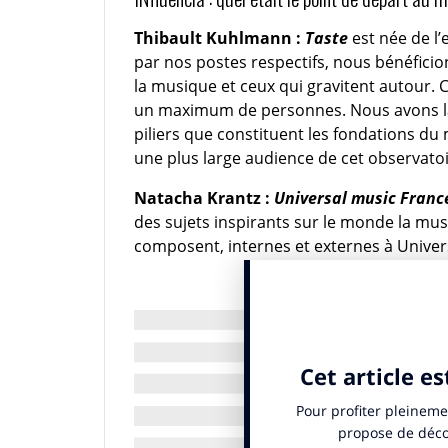
Thibault Kuhlmann
:
Taste
est née de l’
par nos postes respectifs, nous bénéficio
la musique et ceux qui gravitent autour. 
un maximum de personnes. Nous avons la
piliers que constituent les fondations du
une plus large audience de cet observatoi
Natacha Krantz :
Universal music Franc
des sujets inspirants sur le monde la musi
composent, internes et externes à Univer
Universal Music France lance « 
musique, à la culture et aux ten
monde en constante évol