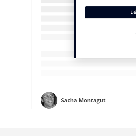
— Universal Music FR 
INfluencia : le magazine est-il plutôt des
ceux qui y évoluent au quotidien ?
T.K :
cette revue est offerte par
Universa
plateformes, médias, artistes. On pourra
certains hôtels, restaurants, ou écoles 
n’excluons personne de notre audience. A
à ne pas tomber dans « le piège de l’initié 
choix des sujets, de celui de nos invités 
Le résultat est un champ tellement vaste 
Sacha Montagut
justement notre concept, « Tous les goûts
IN : l’équipe aux manettes se résume-t-el
N.K :
les équipes du service communicatio