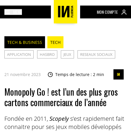
MENU
MON COMPTE
TECH & BUSINESS
TECH
APPLICATION
HASBRO
JEUX
RESEAUX SOCIAUX
21 novembre 2023
Temps de lecture : 2 min
Monopoly Go ! est l’un des plus gros
cartons commerciaux de l’année
Fondée en 2011,
Scopely
s’est rapidement fait
connaitre pour ses jeux mobiles développés