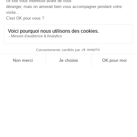
Je suis déjà abonné(e) :
je consulte la revue en
version digitale
SUIVEZ-NOUS
@
INfluencialemag