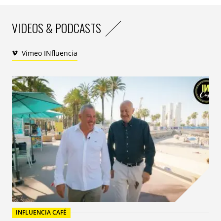
VIDEOS & PODCASTS
Vimeo INfluencia
«
Le succès de Monopoly Go! met en évidence la capacité de
la marque Monopoly à continuer d’attirer les joueurs et à
connecter les fans
», a déclaré
Chris Cocks
, PDG de
Hasbro
, dans un communiqué. Avant de
poursuivre : «
Avec Scopely, nous avons réussi à créer un
jeu amusant et engageant qui bat des records sur un
marché très concurrentiel. L’essor de Monopoly Go vient
confirmer la viabilité de notre stratégie de licence
».
INFLUENCIA CAFÉ