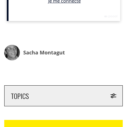
Tim O’Brien
, directeur des revenus de
Scopely
, s’en est
félicité en déclarant que «
Les nombreuses étapes
franchies par Monopoly Go! témoignent du talent de notre
équipe, dont le dévouement envers les joueurs a permis au
jeu de se classer régulièrement au premier rang des
applications mobiles aux États-Unis, de fidéliser les joueurs
comme on ne l’a pas vu depuis des années dans le secteur
Sacha Montagut
des jeux mobiles et de devenir une entreprise extrêmement
rentable
».
Monopoly Go!
signe la troisième
collaboration entre
Scopely
et
Hasbro
après les
lancements de
Yahtzee with Buddies
et de
Scrabble Go
.
TOPICS
Success story
sans passer par la case « galère »
Selon les chiffres publiés par les plateformes de
téléchargement,
Monopoly Go
a déjà été téléchargé
plus de 100 millions de fois à travers le monde. Une