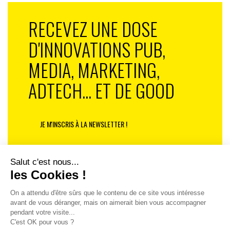
RECEVEZ UNE DOSE
D'INNOVATIONS PUB,
MEDIA, MARKETING,
ADTECH... ET DE GOOD
JE M'INSCRIS À LA NEWSLETTER !
1
4
5
6
7
8
9
10
75
…
…