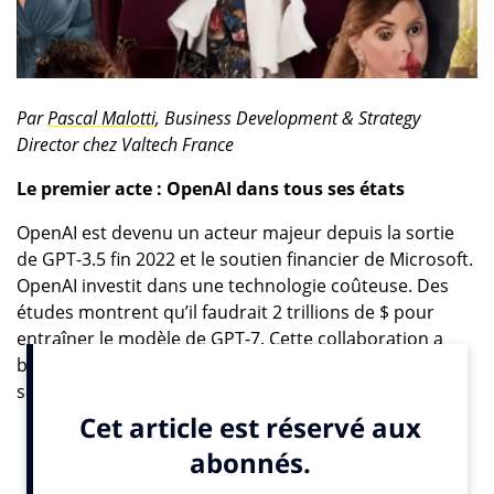
Par
Pascal Malotti
, Business Development & Strategy
Director chez Valtech France
Le premier acte : OpenAI dans tous ses états
OpenAI est devenu un acteur majeur depuis la sortie
de GPT-3.5 fin 2022 et le soutien financier de Microsoft.
OpenAI investit dans une technologie coûteuse. Des
études montrent qu’il faudrait 2 trillions de $ pour
entraîner le modèle de GPT-7. Cette collaboration a
bénéficié à Microsoft avec une augmentation
significative de sa valeur boursière, dépassant
temporairement celle d’Apple.
Cependant, cet équilibre a été perturbé par la tentative
surprenante de destituer Sam Altman, le PDG