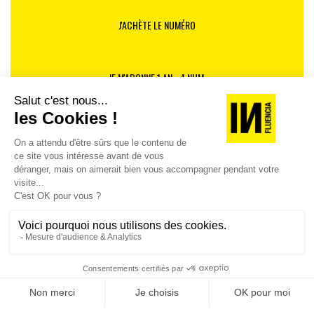
J'ACHÈTE LE NUMÉRO
JE M'ABONNE 1 AN - 4 NUM.
JE DÉCOUVRE LES NUMÉROS PRÉCÉDENTS
Je suis déjà abonné(e) :
je consulte la revue en
version digitale