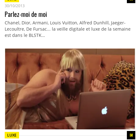
30/10/2013
Parlez-moi de moi
Chanel, Dior, Armani, Louis Vuitton, Alfred Dunhill, Jaeger-
Lecoultre, De Fursac... la veille digitale et luxe de la semaine
est dans le BLSTK…
LUXE