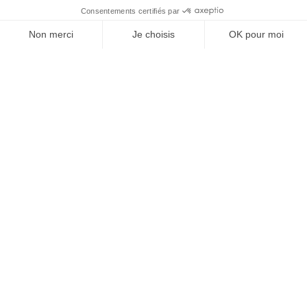
centrale dans l’économie contemporaine : Qu’est-
ce que la singularité à l’heure de la
standardisation généralisée ? Ce numéro explore
la singularité là où elle est la plus mise à l’épreuve
: dans l’entreprise, dans la marque, dans les
organisations, dans les choix de gouvernance,
dans le rapport au pouvoir et à la technologie.
J'ACHÈTE LE NUMÉRO
JE M'ABONNE 1 AN - 4 NUM.
JE DÉCOUVRE LES NUMÉROS PRÉCÉDENTS
Je suis déjà abonné(e) :
je consulte la revue en