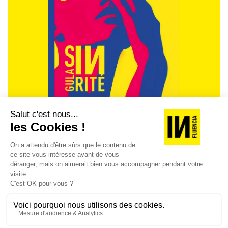
REVUE #48 : LA
SINGULARITÉ
[REVUE DIGITALE] INfluencia consacre son
prochain numéro à une question devenue