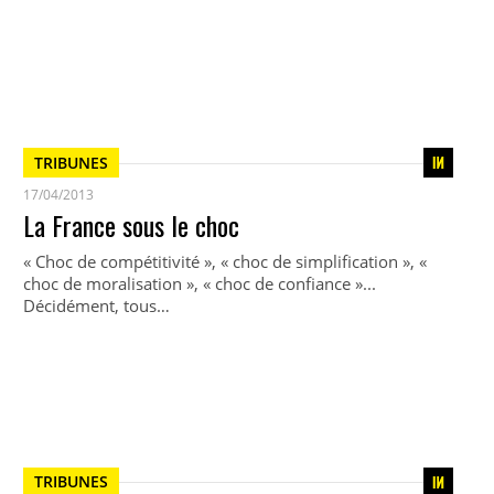
TRIBUNES
17/04/2013
La France sous le choc
« Choc de compétitivité », « choc de simplification », «
choc de moralisation », « choc de confiance »...
Décidément, tous…
TRIBUNES