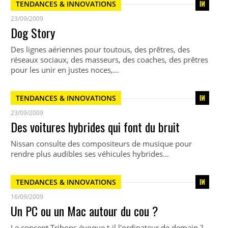
TENDANCES & INNOVATIONS
23/09/2009
Dog Story
Des lignes aériennes pour toutous, des prêtres, des
réseaux sociaux, des masseurs, des coaches, des prêtres
pour les unir en justes noces,…
TENDANCES & INNOVATIONS
23/09/2009
Des voitures hybrides qui font du bruit
Nissan consulte des compositeurs de musique pour
rendre plus audibles ses véhicules hybrides...
TENDANCES & INNOVATIONS
16/09/2009
Un PC ou un Mac autour du cou ?
Le concept Tribons évoque t-il l'ordinateur de demain ?