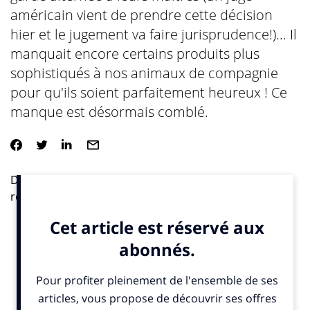
américain vient de prendre cette décision
hier et le jugement va faire jurisprudence!)... Il
manquait encore certains produits plus
sophistiqués à nos animaux de compagnie
pour qu'ils soient parfaitement heureux ! Ce
manque est désormais comblé.
Des lignes aériennes pour chiens, des prêtres, des
réseaux sociaux, des masseurs pour toutous, des
coaches, des prêtres pour les unir en justes noces, des
juges pour accorder la garde alternée à leurs maîtres
(un juge américain vient de prendre cette décision hier
et le jugement va faire jurisprudence!)… Il manquait
encore certains produits plus sophistiqués à nos
animaux de compagnie pour qu’ils soient parfaitement