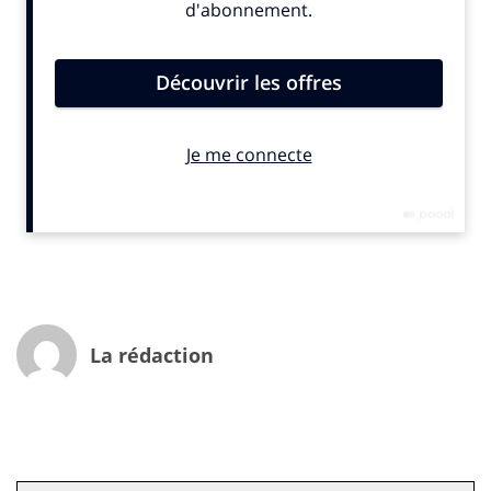
heureux ! Ce manque est désormais comblé.
Tout possesseur de chiens ou de chats le sait bien :
« son » compagnon est le plus brillant de toute la
terre. Mais pour le rendre encore plus intelligent
qu’intelligent, Kyjen, une société californienne vient
d’inventer une gamme de produits destinées à
stimuler son cerveau. Beaucoup mieux qu’un simple
lancer de nonos ! Là il s’agit d’utiliser des puzzles, des
jeux d’éveil ou d’empilement (l’os intelligent) comme
pour les tout petits. Seul hic de l’histoire : pour l’instant
les chiens américains sont les seuls à pouvoir
améliorer leur QI…
La rédaction
Isabelle Musnik