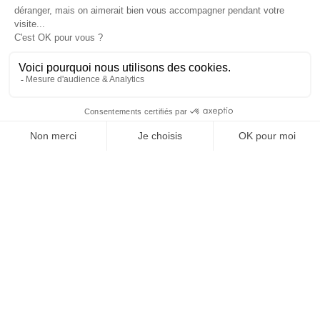
TOPICS
RECEVEZ UNE DOSE
D'INNOVATIONS PUB,
MEDIA, MARKETING,
ADTECH... ET DE GOOD
JE M'INSCRIS À LA NEWSLETTER !