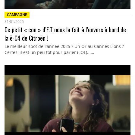
CAMPAGNE
31/01/2025
Ce petit « con » d’E.T nous la fait à l’envers à bord de
la ë-C4 de Citroën !
Le meilleur spot de l'année 2025 ? Un Or au Cannes Lions ?
Certes, il est un peu tôt pour parier (LOL)...…