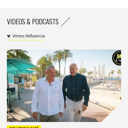
Bulldog®, Jack Black® et Cremo®, et
les lingettes humides Wet Ones®.
Présente dans le monde entier, la
VIDEOS & PODCASTS
société opère sur plus de 50
marchés, dont les États-Unis, le
Vimeo INfluencia
Canada, le Mexique, l’Allemagne, le
Japon, le Royaume-Uni.