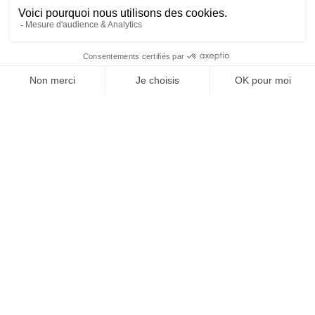
Je suis déjà abonné(e) :
je consulte la revue en
version digitale
SUIVEZ-NOUS
@
INfluencialemag