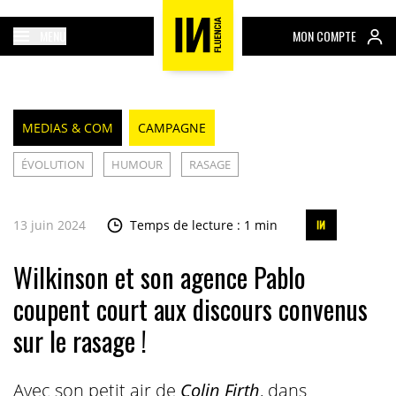
MENU
MON COMPTE
MEDIAS & COM
CAMPAGNE
ÉVOLUTION
HUMOUR
RASAGE
13 juin 2024
Temps de lecture : 1 min
Wilkinson et son agence Pablo
coupent court aux discours convenus
sur le rasage !
Avec son petit air de
Colin Firth
, dans