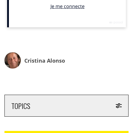
sommes convaincus qu’elle attirera les jeunes
consommateurs et entraînera une croissance durable à
long terme.
»
INfluencia
voit d’un bon œil cette rupture
de ton so british et décalé. Cette campagne est
diffusée dès aujourd’hui.
Cristina Alonso
TOPICS