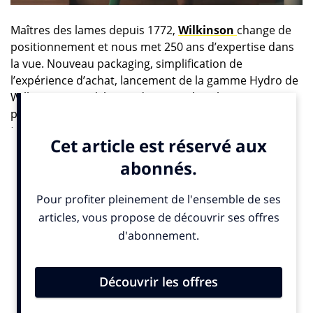
Maîtres des lames depuis 1772,
Wilkinson
change de
positionnement et nous met 250 ans d’expertise dans
la vue. Nouveau packaging, simplification de
l’expérience d’achat, lancement de la gamme Hydro de
Wilkinson Sword, lames de rasage les plus
performantes de la marque. Et puis ces trois spots
tellement différents de ce que les concurrents nous
offrent en matière de communication !
Pour
Lidwine Lacquemant
,
Senior Brand Manager
Wilkinson Sword :
«
Le rasage pour hommes doit être
repensé et cette catégorie ne se renouvellera pas si nous
maintenons le statu quo. En tant que marque la plus
ancienne de la catégorie, personne ne connaît mieux les
lames que Wilkinson Sword. C’est pourquoi nous avons le
devoir d’intervenir et de marquer la différence. Ce
rebranding est le plus important de nos 250 ans d’histoire.
Nous avons pris une nouvelle direction audacieuse et