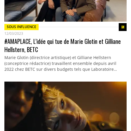
SOUS INFLUENCE
12/03/2023
#AMAPLACE, L’idée qui tue de Marie Glotin et Gilliane
Hellstern, BETC
Marie Glotin (directrice artistique) et Gilliane Hellstern
(conceptrice rédactrice) travaillent ensemble depuis avril
2022 chez BETC sur divers budgets tels que Laboratoire…