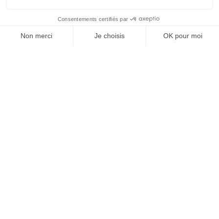
prochain numéro à une question devenue
centrale dans l’économie contemporaine : Qu’est-
ce que la singularité à l’heure de la
standardisation généralisée ? Ce numéro explore
la singularité là où elle est la plus mise à l’épreuve
: dans l’entreprise, dans la marque, dans les
organisations, dans les choix de gouvernance,
dans le rapport au pouvoir et à la technologie.
J'ACHÈTE LE NUMÉRO
JE M'ABONNE 1 AN - 4 NUM.
JE DÉCOUVRE LES NUMÉROS PRÉCÉDENTS