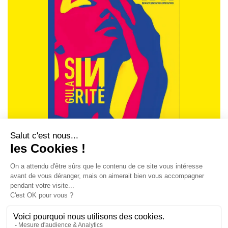
REVUE #48 : LA
SINGULARITÉ
[REVUE DIGITALE] INfluencia consacre son