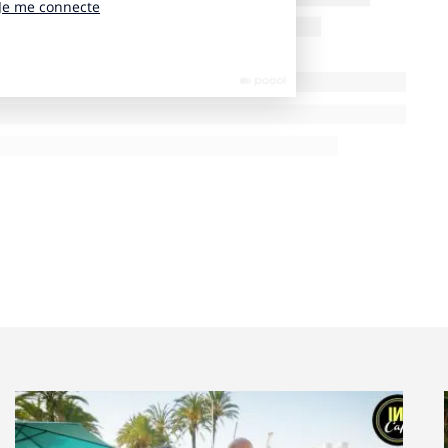
 un échange de bons procédés… le prêt de la part
kedIn, aux femmes de la tech qui représentent
comme on l’explique à l’agence », si c
es dernières
rs, par solidarité, pas tant pour faire du business ».
cette activation, se met en place. BETC,
SIST
A
et
ONU