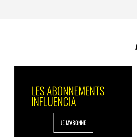
nous n’avions pas contactés, ont décidé par le
avons fourni les éléments nécessaires à cela 
bien compris l’intérêt d’en être… Mais ça, 
de l’activation! Au passage, si
Xavier Niel
idée… Même pour lui, on ne sait jamais, si u
le besoin…
LES ABONNEMENTS
INFLUENCIA
JE M'ABONNE