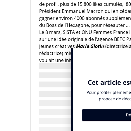
de profil, plus de 15 800 likes cumulés, 8
Président Emmanuel Macron qui en céd
gagner environ 4000 abonnés supplémentai
du Boss de l’Hexagone, pour réseauter … 
Le
8
mars,
SISTA
et
ONU
Femmes
France
sur une idée originale de l’agence BETC P
jeunes créatives
Marie Glotin
(directrice 
rédactrice) mises sur ce « coup », trois 
voulait une initiative qui ait de la gueule e
emplois sur 10 dans le secteur
des
nouvel
sont elles
–
jeunes entrepreneures,
étudiantes porteuses de projets, CDOs, 
développer leurs projets et inspirer la gén
est THE réseau professionnel par excelle