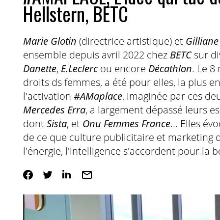
Hellstern, BETC
Marie Glotin
(directrice artistique) et
Gilliane
ensemble depuis avril 2022 chez
BETC
sur d
Danette
,
E.Leclerc
ou encore
Décathlon
. Le 8
droits ds femmes, a été pour elles, la plus 
l'activation
#AMaplace
, imaginée par ces deu
Mercedes Erra
, a largement dépassé leurs es
dont
Sista
, et
Onu Femmes France
... Elles é
de ce que culture publicitaire et marketing d'
l'énergie, l'intelligence s'accordent pour la