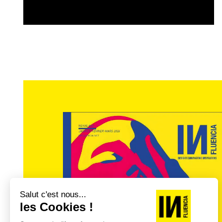
EN RÉSUMÉ
SISTA
est un collectif de femmes
promeut plus de diversité dans
notamment plus d’investissements
femmes. L’approche de SISTA est 
toutes les parties prenantes de l’
bonnes pratiques afin de lutter c
une génération de leaders plus 
Lazorthes
,
Tatiana Jama
et
Vale
par
Alexia Reiss
et son board e
Redoute & Relais Colis),
Mercede
des Jeux),
Elisabeth Moreno
– Ex 