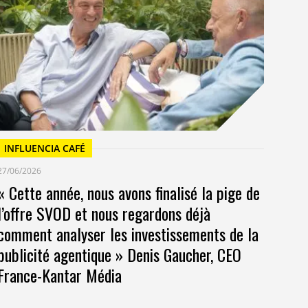
23/
Un
at
INFLUENCIA CAFÉ
27/06/2026
« Cette année, nous avons finalisé la pige de
l’offre SVOD et nous regardons déjà
comment analyser les investissements de la
publicité agentique » Denis Gaucher, CEO
France-Kantar Média