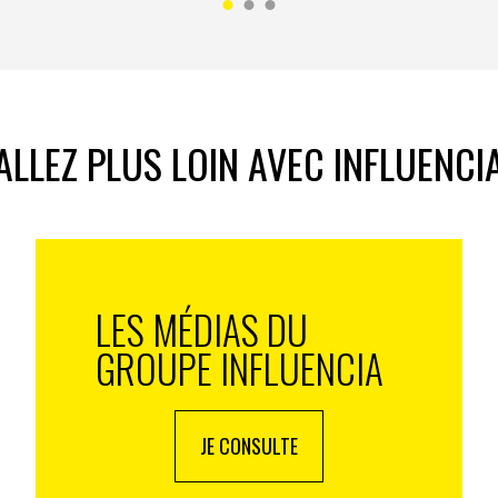
ur propre initiative de rejoindre notre projet, et nous leur
»
. Ben oui. Ils ont oublié d’être bêtes les gars… et ont
c’est une autre histoire qui n’enlève rien à l’ampleur
pouvait créer un compte
LinkedIn,
ce serait une riche
n jour il cherche un job, de la visibilité, qu’il est dans
ALLEZ PLUS LOIN AVEC INFLUENCI
LES MÉDIAS DU
GROUPE INFLUENCIA
JE CONSULTE