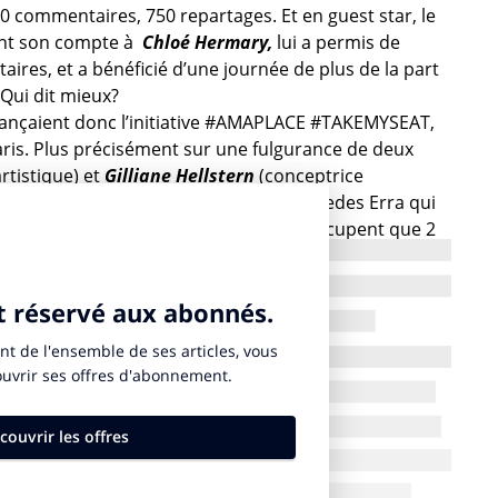
00 commentaires, 750 repartages. Et en guest star, le
ant son compte à
Chloé Hermary,
lui a permis de
res, et a bénéficié d’une journée de plus de la part
Qui dit mieux?
lançaient
donc
l’initiative
#AMAPLACE
#TAKEMYSEAT,
aris. Plus précisément sur une fulgurance de deux
artistique) et
Gilliane Hellstern
(conceptrice
semaines à peine avant le D day par Mercedes Erra qui
t de l’impact.
Le brief ?
Les femmes n’occupent que 2
les technologies (
source
ONU Femmes
)
,
p
ourtant, ce
développeuses
,
qui ont
le plus besoin de visibilité
pour
ération actuelle et à venir. Le tandem le sait, LinkedIn
nce.
C’est là, qu’il faut aller faire du bruit.