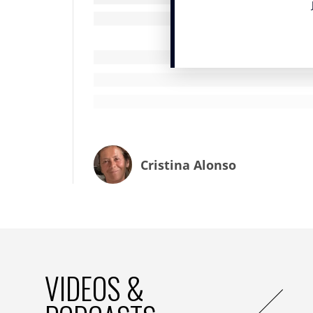
Cristina Alonso
Ni une ni deux, les créatives préconisent
d’hommes particulièrement suivis sur Lin
souvent Peanuts sur la plateforme, « car, 
VIDEOS &
réseautent, c’est surtout pour soutenir les leu
La quête de volontaires pour participer à 