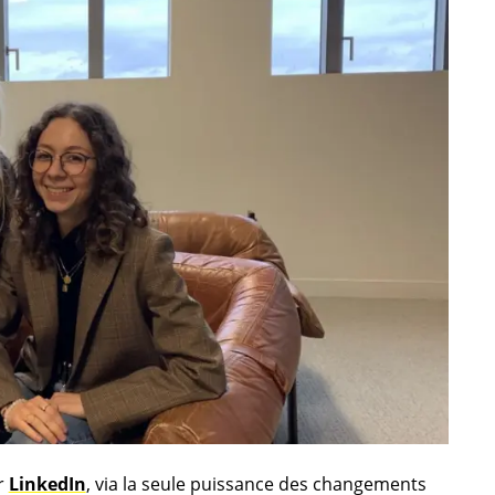
r
LinkedIn
, via la seule puissance des
chang
ements