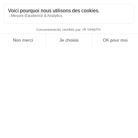
RECEVEZ UNE DOSE
D'INNOVATIONS PUB,
MEDIA, MARKETING,
ADTECH... ET DE GOOD
JE M'INSCRIS À LA NEWSLETTER !
1
9
10
11
12
13
14
15
212
…
…