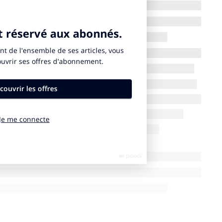
s d’emailing sont devenues envahissantes,
rées comme autant de harcèlements.
e a beaucoup évolué ces dernières années, et notre
nos clients de nos contenus classiques vers de la
nitaire, les us et coutumes se sont confirmés et axés
it clair : les campagnes d’emailing sont devenues
ées comme autant de harcèlements.
une toute nouvelle communication BtB ?
ace en 2022 donc, avec 4 influenceurs B2B durant une
de voir si justement il y avait des retombées, « un aura