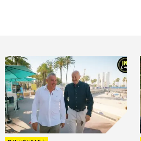
ommunautés de vouloir répondre aux managers.
ela a très bien marché dès le démarrage puisque nous
 avons donc réitéré de manière plus approfondie avec
lus élaborés avec nos créateurs de contenus, des
mêmes et qui ont une excellente approche des