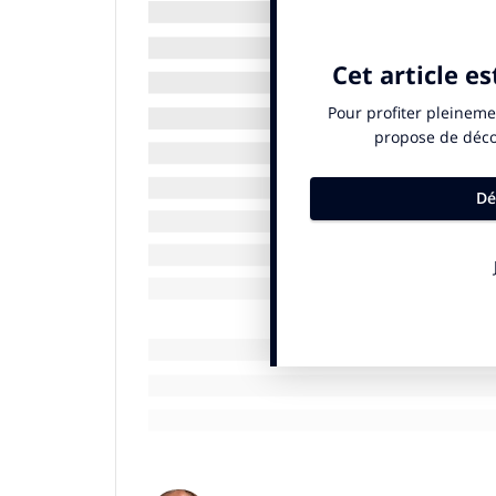
la multiplication de campagne
improductives, considé
Eric Zuber :
de notre côté, notre stratégi
logique aujourd’hui est de faire basculer 
formation. D’autant que depuis la crise sa
sur le digital. En parallèle, le constat éta
envahissantes, improductives, considér
IN. : donc vous abandonnez l’emailing pour 
Clifford Mahu :
le premier test mis en pl
période assez courte, avait pour objectif 