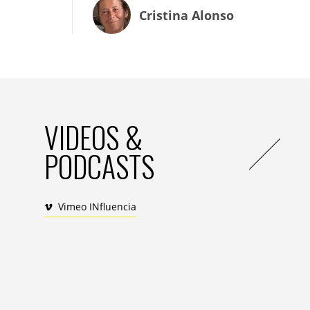
» et une vraie volonté de la part des c
Cristina Alonso
IN. : audacieux…
Eric Zuber :
force est de constater que c
avons atteint 600 000 impressions ! Nous
des formats et des contenus de plus en p
professionnels que nous recrutons nous-
VIDEOS &
problématiques RSE.
PODCASTS
Vimeo INfluencia