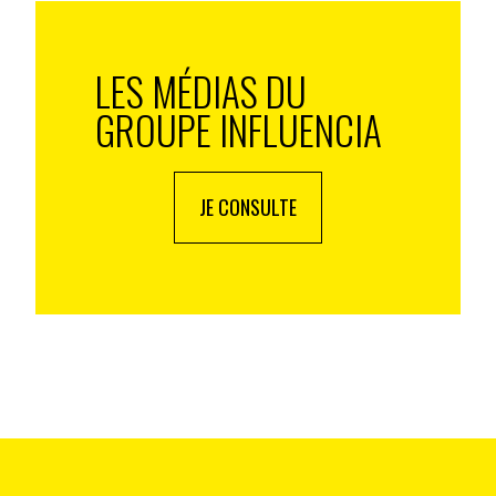
s, bon nombre de managers, ou responsables RH qui
LES MÉDIAS DU
mis en place pour que ces derniers testent les
GROUPE INFLUENCIA
avoir une bonne idée du taux de conversion.
JE CONSULTE
on ne peuvent pas être traités en seulement 15
minutes !
ncières et les directions des ressources humaines. Il
ise sanitaire a accéléré le process en matière de
tiel distanciel a été trouvé. Le moyen pour nous de