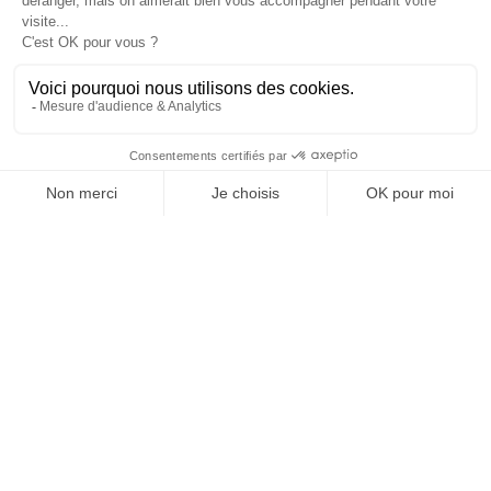
REVUE #48 : LA
SINGULARITÉ
[REVUE DIGITALE] INfluencia consacre son
prochain numéro à une question devenue
centrale dans l’économie contemporaine : Qu’est-
ce que la singularité à l’heure de la
standardisation généralisée ? Ce numéro explore