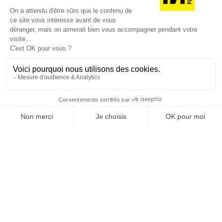
SUIVEZ-NOUS
@
INfluencialemag
Agence web
:
Novius