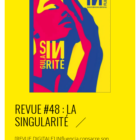
REVUE #48 : LA
SINGULARITÉ
[REVUE DIGITALE] INfluencia consacre son