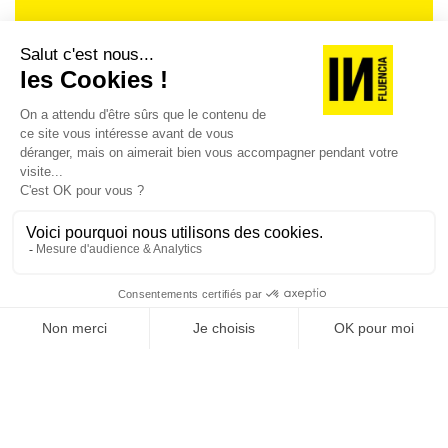
Je suis déjà abonné(e) :
je consulte la revue en
version digitale
SUIVEZ-NOUS
@
INfluencialemag