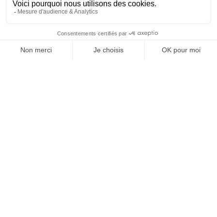
J'ACHÈTE LE NUMÉRO
JE M'ABONNE 1 AN - 4 NUM.
JE DÉCOUVRE LES NUMÉROS PRÉCÉDENTS
Je suis déjà abonné(e) :
je consulte la revue en
version digitale