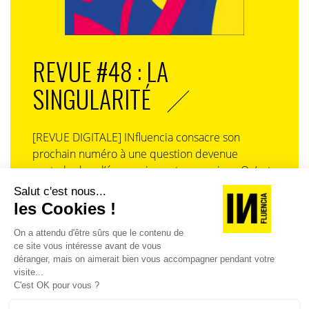
REVUE #48 : LA
SINGULARITÉ
[REVUE DIGITALE] INfluencia consacre son
prochain numéro à une question devenue
centrale dans l’économie contemporaine : Qu’est-
ce que la singularité à l’heure de la
standardisation généralisée ? Ce numéro explore
la singularité là où elle est la plus mise à l’épreuve
: dans l’entreprise, dans la marque, dans les
organisations, dans les choix de gouvernance,
dans le rapport au pouvoir et à la technologie.