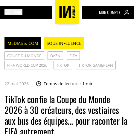
MENU
MON COMPTE
MEDIAS & COM
SOUS INFLUENCE
COUPE DU MONDE
DAZN
FIFA
FIFA WORLD CUP 2026
TIKTOK
TIKTOK GAMEPLAN
22 mai 2026
Temps de lecture : 1 min
TikTok confie la Coupe du Monde
2026 à 30 créateurs, des vestiaires
aux bus des équipes… pour raconter la
FIFA autrement