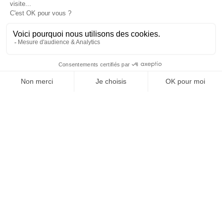
ADTECH... ET DE GOOD
JE M'INSCRIS À LA NEWSLETTER !
1
3
4
5
6
7
8
9
10
…