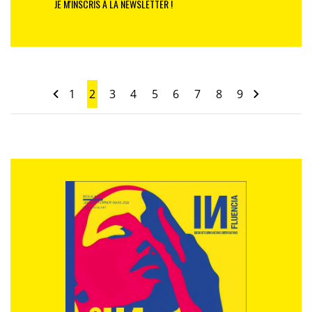
JE M'INSCRIS À LA NEWSLETTER !
1
2
3
4
5
6
7
8
9