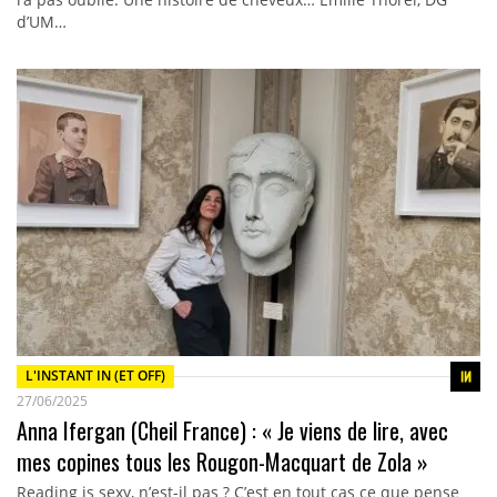
d’UM…
L'INSTANT IN (ET OFF)
27/06/2025
Anna Ifergan (Cheil France) : « Je viens de lire, avec
mes copines tous les Rougon-Macquart de Zola »
Reading is sexy, n’est-il pas ? C’est en tout cas ce que pense