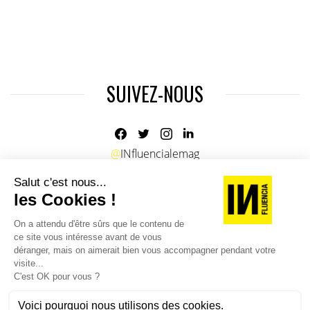
SUIVEZ-NOUS
@
INfluencialemag
Agence web
:
Novius