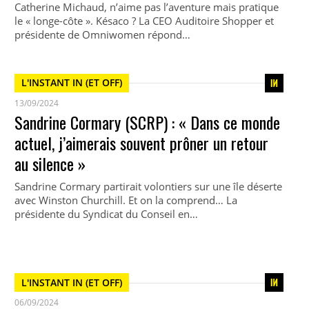
Catherine Michaud, n’aime pas l’aventure mais pratique
le « longe-côte ». Késaco ? La CEO Auditoire Shopper et
présidente de Omniwomen répond…
L'INSTANT IN (ET OFF)
13/09/2024
Sandrine Cormary (SCRP) : « Dans ce monde
actuel, j’aimerais souvent prôner un retour
au silence »
Sandrine Cormary partirait volontiers sur une île déserte
avec Winston Churchill. Et on la comprend… La
présidente du Syndicat du Conseil en…
L'INSTANT IN (ET OFF)
06/09/2024