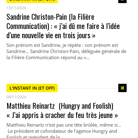
15/11/2024
Sandrine Christon-Pain (la Filière
Communication) : « j’ai dû me faire à l’idée
d’une nouvelle vie en trois jours »
Son prénom est Sandrine, je répète : son prénom est
Sandrine… Sandrine Christon-Pain, déléguée générale de
la Filière Communication répond au «…
L'INSTANT IN (ET OFF)
08/11/2024
Matthieu Reinartz (Hungry and Foolish)
« J’ai appris à cracher du feu très jeune »
Matthieu Reinartz n’est pas une tête brûlée, même si…
Le président et cofondateur de l’agence Hungry and
Foolish et président de la…