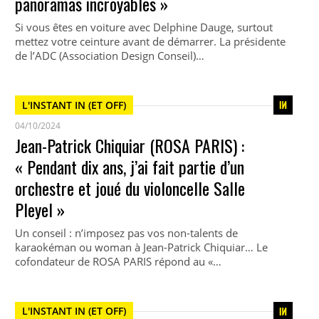
panoramas incroyables »
Si vous êtes en voiture avec Delphine Dauge, surtout
mettez votre ceinture avant de démarrer. La présidente
de l’ADC (Association Design Conseil)…
L'INSTANT IN (ET OFF)
04/10/2024
Jean-Patrick Chiquiar (ROSA PARIS) :
« Pendant dix ans, j’ai fait partie d’un
orchestre et joué du violoncelle Salle
Pleyel »
Un conseil : n’imposez pas vos non-talents de
karaokéman ou woman à Jean-Patrick Chiquiar… Le
cofondateur de ROSA PARIS répond au «…
L'INSTANT IN (ET OFF)