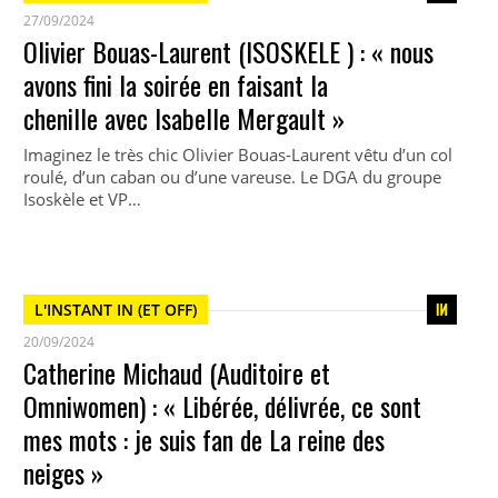
27/09/2024
Olivier Bouas-Laurent (ISOSKELE ) : « nous
avons fini la soirée en faisant la
chenille avec Isabelle Mergault »
Imaginez le très chic Olivier Bouas-Laurent vêtu d’un col
roulé, d’un caban ou d’une vareuse. Le DGA du groupe
Isoskèle et VP…
L'INSTANT IN (ET OFF)
20/09/2024
Catherine Michaud (Auditoire et
Omniwomen) : « Libérée, délivrée, ce sont
mes mots : je suis fan de La reine des
neiges »