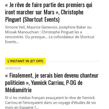
« Je rêve de faire partie des premiers qui
iront marcher sur Mars », Christophe
Pinguet (Shortcut Events)
Simone Veil, Maurice Genevoix, Joséphine Baker ou
Missak Manouchian : Christophe Pinguet les a
rencontrés. Ou presque… Le cofondateur de Shortcut
Events…
L'INSTANT IN (ET OFF)
30/08/2024
« Finalement, je serais bien devenu chanteur
politicien », Yannick Carriou, P-DG de
Médiamétrie
Et si les médias français exauçaient le rêve de Yannick
Carriou et l’envoyaient dans un voyage d’études de six
mois en Espagne ?…