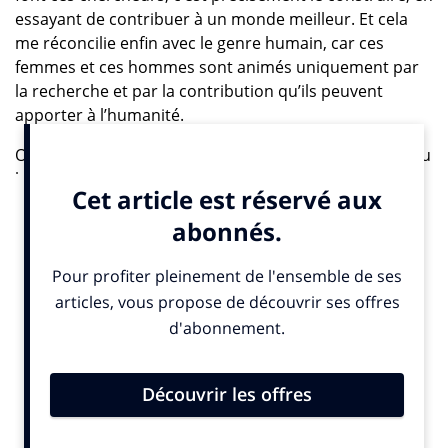
essayant de contribuer à un monde meilleur. Et cela
me réconcilie enfin avec le genre humain, car ces
femmes et ces hommes sont animés uniquement par
la recherche et par la contribution qu’ils peuvent
apporter à l’humanité.
On est ici à des années-lumière du monde politique, du
business, des intrigues et des combinaisons en tout
genre. C’est à la fois rafraîchissant, encourageant et
profondément réjouissant de voir que cet institut qui
était quasiment un rêve – imaginé par les professeurs
Gérard Saillant, Yves Agid, Olivier Lyon-Caen et par Jean
Todt – est devenu le numéro un en Europe.
J’ai un second coup de cœur, là encore une aventure
française, toujours dans la recherche mais cette fois
dans le business : celle que mène Yann Le Cun en
lançant sa start-up AMI Labs (Advanced Machine
Intelligence). J’admire l’audace de prendre un tel risque,