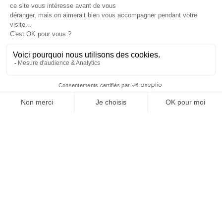
personnage hors norme. Il aurait pu disparaître du
Je suis déjà abonné(e) :
je consulte la revue en
paysage industriel à plusieurs reprises. Non seulement
version digitale
il a su se relever, mais il a construit un groupe
remarquable. Surtout, il avait une vision : il faisait
partie de ces grands entrepreneurs qui avaient la
France en tête et dans le cœur. Et cela est devenu
extrêmement rare.
J’ai également entretenu une relation très forte et très
amicale avec Lindsay Owen-Jones, ancien président de
L’Oréal. La manière dont il a pris les rênes de L’Oréal –
SUIVEZ-NOUS
déjà une très belle entreprise -pour la transformer en
une machine absolument exceptionnelle est tout
simplement inouïe.
Tous ces hommes avaient une idée obsessionnelle en
@
INfluencialemag
tête : être numéro un. Et je me suis énormément
inspiré à la fois de ce qu’a fait Jean-Luc Lagardère et de
la façon dont Lindsay Owen-Jones a transformé L’Oréal