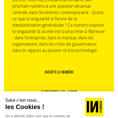
Je voudrais aussi citer Xavier Emmanuelli, le fondateur
prochain numéro à une question devenue
du Samu Social de Paris, qui est mort récemment. J’ai
centrale dans l’économie contemporaine : Qu’est-
fait des maraudes avec lui – quelques-unes simplement
ce que la singularité à l’heure de la
– mais je me rappelle ces soirs d’hiver où je l’ai
standardisation généralisée ? Ce numéro explore
accompagné dans Paris pour servir des soupes. C’était
la singularité là où elle est la plus mise à l’épreuve
quelqu’un de formidable.
: dans l’entreprise, dans la marque, dans les
organisations, dans les choix de gouvernance,
dans le rapport au pouvoir et à la technologie.
Ce qui me fascine, c’est de voir à quel point le
monde peut être transformé, du point de vue de
J'ACHÈTE LE NUMÉRO
l’entreprise, par la volonté d’un individu.
JE M'ABONNE 1 AN - 4 NUM.
Parmi les grands patrons, beaucoup m’ont marqué par
JE DÉCOUVRE LES NUMÉROS PRÉCÉDENTS
leurs qualités et leur vision. Jean-Luc Lagardère était un