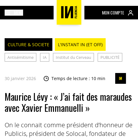
MENU
MON COMPTE
CULTURE & SOCIETE
L'INSTANT IN (ET OFF)
Antisémitisme
IA
Institut du Cerveau
PUBLICITÉ
30 janvier 2026
Temps de lecture : 10 min
Maurice Lévy : « J’ai fait des maraudes
avec Xavier Emmanuelli »
On le connait comme président d’honneur de
Publicis, président de Solocal, fondateur de