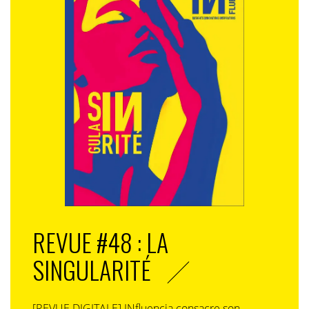
mais dans toutes les matières. Elle m’a appris à ne
jamais me contenter du minimum.
Ensuite, bien sûr, il y a eu Marcel Bleustein-Blanchet. Il
a joué un rôle essentiel dans ma vie. Ce fut un mentor
exceptionnel, auquel je me réfère encore aujourd’hui,
tant sur le plan professionnel qu’humain.
Il y a eu également de grandes figures que j’ai connues
de très près, avec lesquelles j’ai entretenu des relations
profondément amicales et intimes. Shimon Peres,
Premier ministre puis président d’Israël, Prix Nobel de
la paix, que j’ai fréquenté pendant près de quarante
ans. Nous étions très amis. C’était un homme
fascinant, et passer du temps avec lui était un véritable
REVUE #48 : LA
privilège. J’ai également beaucoup été marqué par Elie
SINGULARITÉ
Wiesel, cet écrivain extraordinaire, rescapé
d’Auschwitz. Et bien sûr cette figure immense qu’est
Simone Veil.
[REVUE DIGITALE] INfluencia consacre son