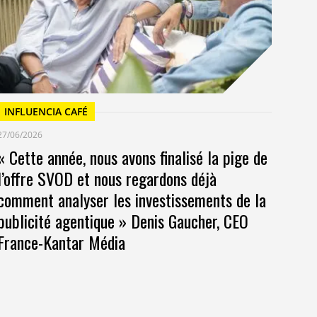
at
INFLUENCIA CAFÉ
27/06/2026
« Cette année, nous avons finalisé la pige de
l’offre SVOD et nous regardons déjà
comment analyser les investissements de la
publicité agentique » Denis Gaucher, CEO
France-Kantar Média