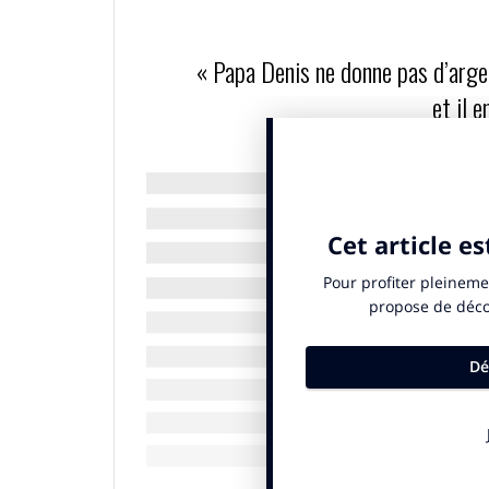
« Papa Denis ne donne pas d’argent
et il 
À un moment, il parle des enfants rwandai
Bangui, quand j’étais professeur à l’univer
poste. A l’extérieur, devant les boîtes aux 
les parents étaient morts du sida et qui v
proposaient de « garder » les voitures. Au
changé d’habitude : je n’ai plus donné d’a
voisine pour acheter une dizaine de baguett
au moins un peu de pain à manger ce jour
leur disaient : « Papa Denis ne donne pas 
et il en aura pour nous.
»