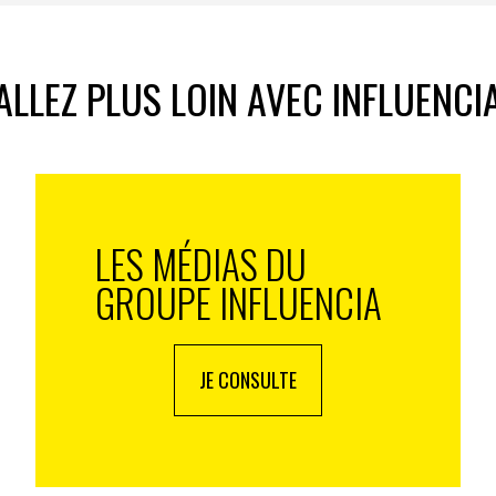
ALLEZ PLUS LOIN AVEC INFLUENCI
rqué dans votre vie ?
ien le pratiquer que le regarder. Et le moment sportif
doute la victoire de la France à la Coupe du monde de
rement sportif : la France n’avait que très rarement
ionales par équipes. C’était la première fois que
LES MÉDIAS DU
 football — l’un des événements les plus suivis et
GROUPE INFLUENCIA
 cela se passait chez nous, en France !
tout l’atmosphère de cette période qui m’a
is, comme dans toutes les villes françaises, était
JE CONSULTE
une explosion de joie collective. Tout le monde se
é commune.
Je me souviens qu’à l’époque, on disait
, aussi unie, aussi heureuse depuis la Libération
. Et
 tout entier vibrait à l’unisson. C’est beau de voir à