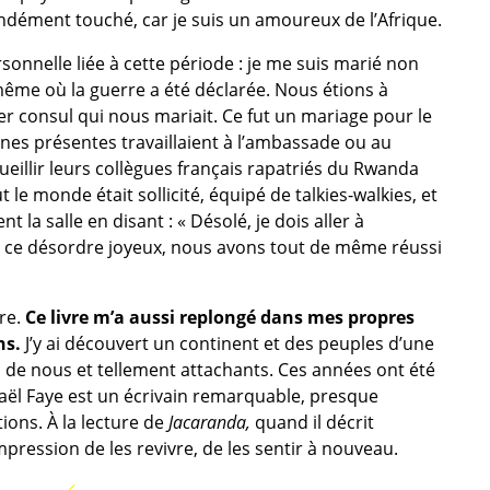
ondément touché, car je suis un amoureux de l’Afrique.
sonnelle liée à cette période : je me suis marié non
même où la guerre a été déclarée. Nous étions à
er consul qui nous mariait. Ce fut un mariage pour le
es présentes travaillaient à l’ambassade ou au
illir leurs collègues français rapatriés du Rwanda
 le monde était sollicité, équipé de talkies-walkies, et
nt la salle en disant : « Désolé, je dois aller à
ré ce désordre joyeux, nous avons tout de même réussi
re.
Ce livre m’a aussi replongé dans mes propres
ns.
J’y ai découvert un continent et des peuples d’une
s de nous et tellement attachants. Ces années ont été
aël Faye est un écrivain remarquable, presque
ions. À la lecture de
Jacaranda,
quand il décrit
mpression de les revivre, de les sentir à nouveau.