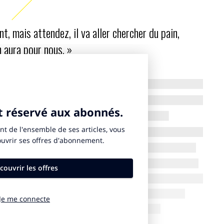
, mais attendez, il va aller chercher du pain,
en aura pour nous. »
s, et cela m’a rappelé une expérience que j’ai vécue à
sité. Chaque matin, j’allais chercher le courrier à la
lettres, il y avait toujours des petits orphelins, dont
ivaient dans la rue. Pour gagner un peu d’argent, ils
 début, je leur donnais quelques pièces, puis j’ai
rgent, mais j’allais chaque matin à la boulangerie
es que je leur distribuais. Ils savaient qu’ils auraient
-là. Quand de nouveaux enfants arrivaient, les autres
d’argent, mais attendez, il va aller chercher du pain,