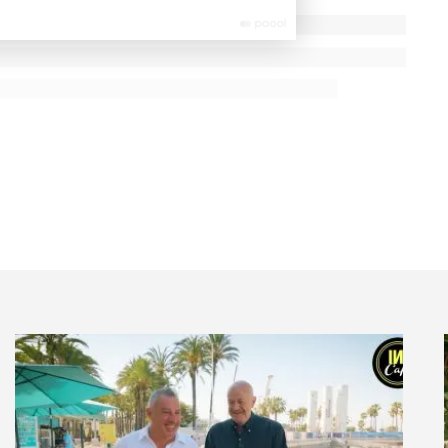
extrêmement touchant. La veille de mon retour en
le lendemain. J’étais très ému à l’idée de les quitter.
oup d’entre eux sont venus à l’aéroport. Je ne sais
ilomètres du centre —, mais ils étaient là, dans le hall,
is. » Quand j’y repense, j’en ai encore les larmes aux
je me suis trompé » ou « j’ai eu tort »
 vit en ce moment autour des fake news. Cela me
n peut être déformée pour faire passer des messages
ux sociaux, tout s’amplifie : on peut faire