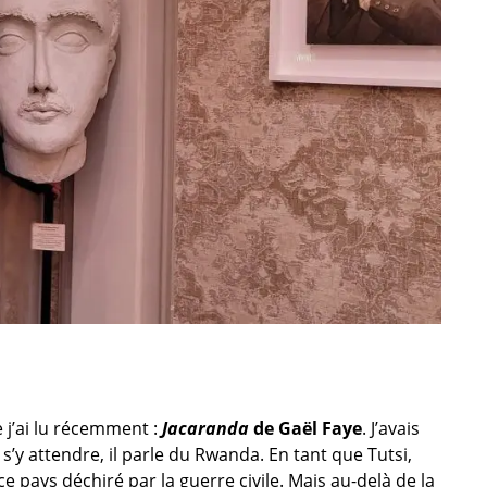
 j’ai lu récemment :
Jacaranda
de Gaël Faye
. J’avais
’y attendre, il parle du Rwanda. En tant que Tutsi,
ce pays déchiré par la guerre civile. Mais au-delà de la