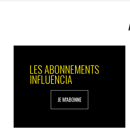
IN. : L’évènement qui vous a le plus ma
D.G
. : J’aime beaucoup le sport — aussi b
qui m’a le plus marqué, c’est sans aucun 
football en 1998. D’abord pour l’aspect pu
remporté de grandes compétitions internat
LES ABONNEMENTS
notre pays gagnait une Coupe du monde de
INFLUENCIA
les plus prestigieux au monde. Et, en plus,
Mais au-delà de la performance, c’est sur
profondément marqué. L’ambiance dans Par
JE M'ABONNE
extraordinaire. C’était une immense fête, 
parlait, se souriait, partageait une fiert
que la France n’avait pas été aussi gaie
c’est vrai : pendant quelques jours, le pays