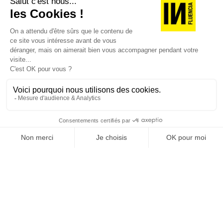
REVUE #48 : LA
SINGULARITÉ
[REVUE DIGITALE] INfluencia consacre son