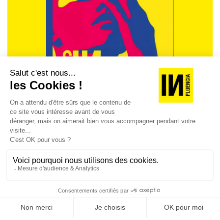
REVUE #48 : LA
SINGULARITÉ
[REVUE DIGITALE] INfluencia consacre son
prochain numéro à une question devenue