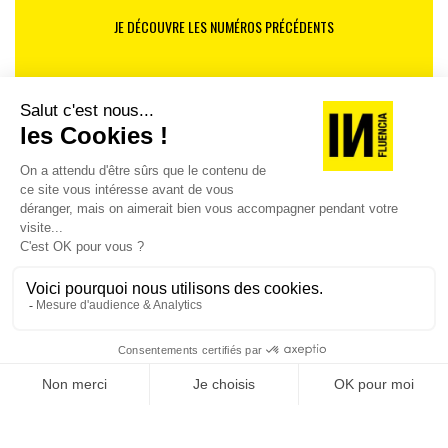
JE DÉCOUVRE LES NUMÉROS PRÉCÉDENTS
Je suis déjà abonné(e) :
je consulte la revue en
version digitale
SUIVEZ-NOUS
@
INfluencialemag