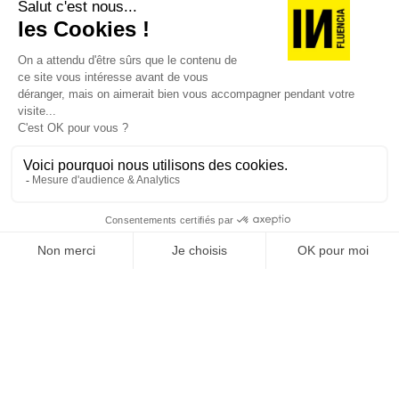
JE M'ABONNE 1 AN - 4 NUM.
JE DÉCOUVRE LES NUMÉROS PRÉCÉDENTS
Je suis déjà abonné(e) :
je consulte la revue en
version digitale
SUIVEZ-NOUS