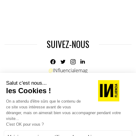
SUIVEZ-NOUS
@
INfluencialemag
Agence web
:
Novius