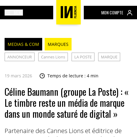
MENU
MON COMPTE
MEDIAS & COM
MARQUES
ANNONCEUR
Cannes Lions
LA POSTE
MARQUE
19 mars 2026
Temps de lecture : 4 min
Céline Baumann (groupe La Poste) : «
Le timbre reste un média de marque
dans un monde saturé de digital »
Partenaire des Cannes Lions et éditrice de