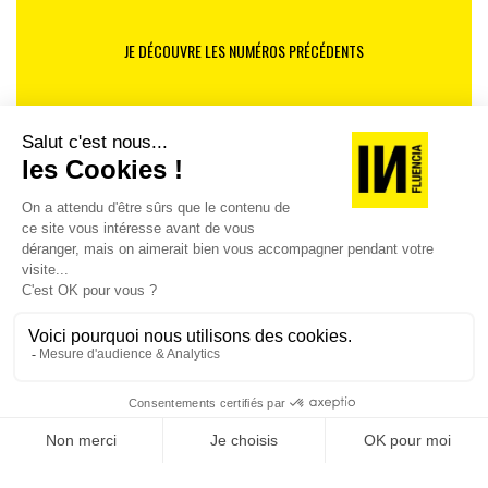
JE DÉCOUVRE LES NUMÉROS PRÉCÉDENTS
Je suis déjà abonné(e) :
je consulte la revue en
version digitale
SUIVEZ-NOUS
@
INfluencialemag