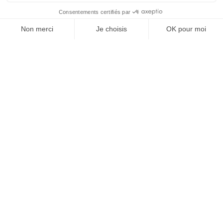
RECEVEZ UNE DOSE
D'INNOVATIONS PUB,
MEDIA, MARKETING,
ADTECH... ET DE GOOD
JE M'INSCRIS À LA NEWSLETTER !
1
2