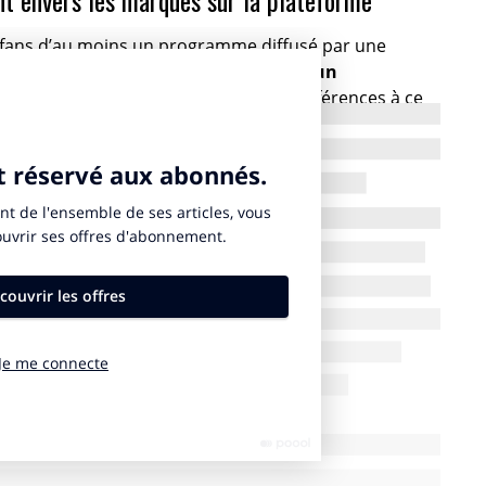
 fans d’au moins un programme diffusé par une
otamment l’intérêt de
cibler ces fans d’un
t le programme
ou en intégrant des références à ce
retrouver un acteur, un personnage ou des éléments
icité.
ent des produits issus du contenu qu’ils regardent.
r en proposant aux fans d’un programme d’accéder à
des concours ou des offres spéciales.
oyages ou des visites de lieux de tournage ou de
ressés par des produits dérivés en édition limitée liés
ence en lien avec leur programme favori, sponsorisée