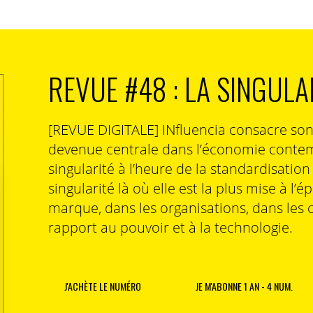
 session de streaming
ère édition de Still Watching sur la capacité des
uement de Netflix, à capter l’attention des audiences.
REVUE #48 : LA SINGULA
ces de visionnage des abonnés à l’offre avec
llonge s’expliquent par la capacité des programmes en
[REVUE DIGITALE] INfluencia consacre so
obsédés » par une série ou un film en streaming au
devenue centrale dans l’économie contem
singularité à l’heure de la standardisatio
captivés par une série ou un film qu’ils ont ignoré
singularité là où elle est la plus mise à l’é
pendant le visionnage.
marque, dans les organisations, dans les 
rapport au pouvoir et à la technologie.
J'ACHÈTE LE NUMÉRO
JE M'ABONNE 1 AN - 4 NUM.