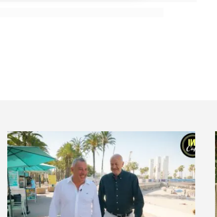
 aussi intéressés par du contenu proposé par une
us sur les coulisses de leur programme favori.
seraient plus susceptibles de consommer un produit
une communauté de fans dont ils sont membres, même
reux de voir la marque intégrer les discussions de ce
nauté, mais sans s’y enfermer
e plus en plus payant à l’avenir, alors que 70% des
désir de regarder
prochainement des programmes
 tant ces programmes sont des marqueurs culturels et
nt de parler un langage secret avec les autres
membres de la Gen Y indiquent que ce statut de fan
 très logique qu’est le statut de fan peut se révéler