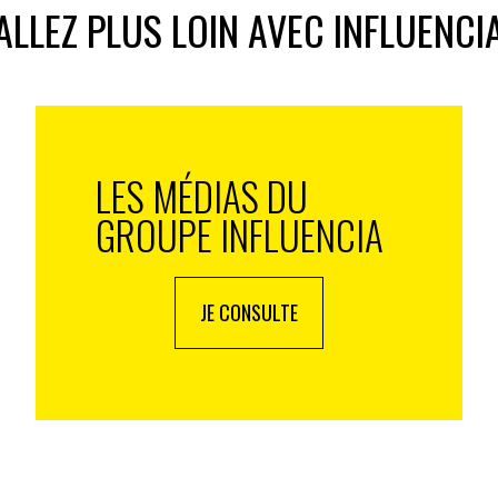
de l’algo de recommandation
ALLEZ PLUS LOIN AVEC INFLUENCI
rs de cette étude, qu’il est certes intéressant de
plateforme propose d’ailleurs de nombreuses
de programmes comme Stranger Things ou Mercredi —
ammes, les marques auront d’autant plus de
audiences aux goûts fluctuants selon l’âge, la saison
LES MÉDIAS DU
GROUPE INFLUENCIA
à la perfection grâce à la finesse de catégorisation de
rithmes : selon la plateforme,
80% des contenus
es recommandations personnalisées.
JE CONSULTE
x, certains d’y trouver le contenu qui correspond à
 prêter attention à une publicité qui correspond à
nceurs qui se montrent éclectiques dans les
ent.