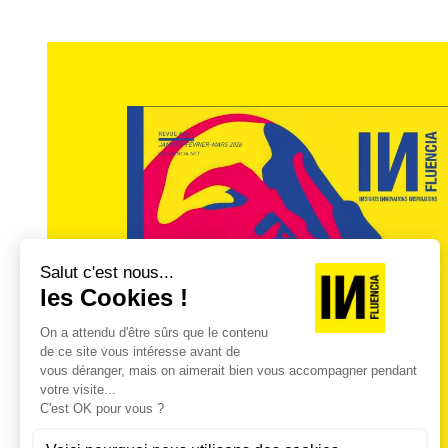
En moyenne, 3h36 de visionnage par
Enfin, Netflix Ads insiste dans cette premi
plateformes de streaming, et plus spécifiq
On apprend ainsi qu’en moyenne, les séan
publicité durent 3 h 36. Ces séances à ra
streaming à embarquer leurs audiences.
66% des sondés déclarent s’être sentis « 
cours de l’année écoulée.
72% des sondés disent avoir été tellement 
leur téléphone ou leurs réseaux sociaux 