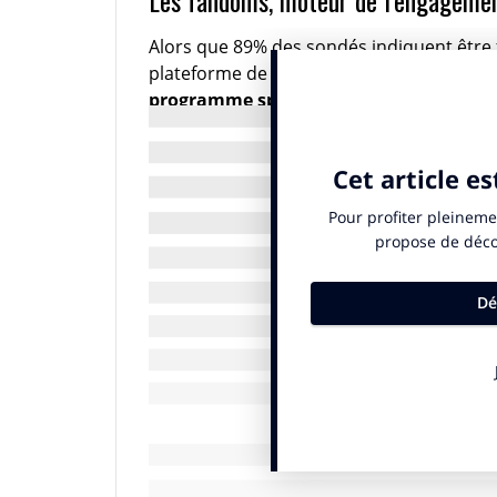
Alors que 89% des sondés indiquent être
plateforme de streaming, on retiendra n
programme spécifique, en sponsorisan
dernier dans leurs publicités.
65% des utilisateurs sondés souhaitent 
du contenu qu’ils regardent dans une publ
62% apprécient les publicités qui présent
Les marques pourront aussi se distingue
des offres ou expériences exclusives, via 
68% des sondés sont intéressés par des v
plateaux de leurs séries et films préférés.
65% des utilisateurs sondés se disent inté
à leur programme favori.
63% seraient heureux de vivre une expéri
par une marque.