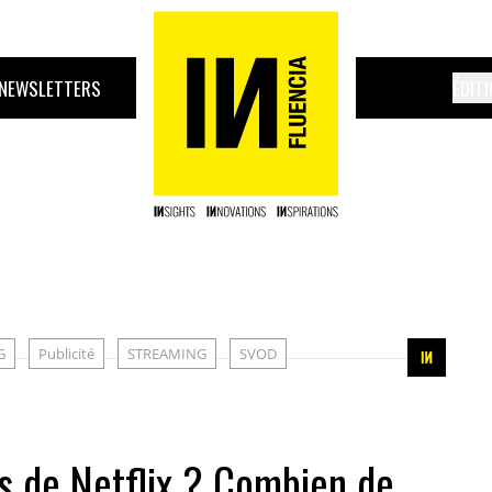
NEWSLETTERS
ÉDIT
G
Publicité
STREAMING
SVOD
rs de Netflix ? Combien de