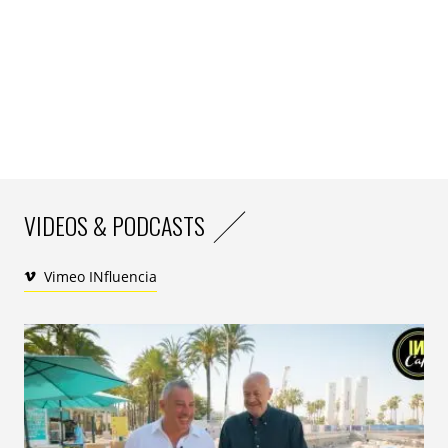
d’illustrer la difficulté de lâcher prise quand son habitat
ne semble pas suffisamment protégée.
« Nous voulions
aborder la télésurveillance sans dramatiser, avec un ton
léger, en parlant de notre rapport affectif à notre domicile.
C’est une façon de remettre de l’émotion dans un sujet
souvent traité de manière technique »,
explique
Quentin
Delobelle
, Directeur de la communication
commerciale chez Orange France.
VIDEOS & PODCASTS
Vimeo INfluencia