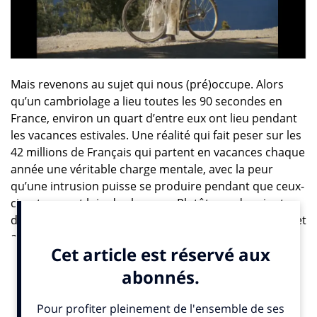
Mais revenons au sujet qui nous (pré)occupe. Alors
qu’un cambriolage a lieu toutes les 90 secondes en
France, environ un quart d’entre eux ont lieu pendant
les vacances estivales. Une réalité qui fait peser sur les
42 millions de Français qui partent en vacances chaque
année une véritable charge mentale, avec la peur
qu’une intrusion puisse se produire pendant que ceux-
ci se trouvent loin de chez eux. Plutôt que de rajouter
de l’anxiété à l’anxiété,
Orange
choisit de traiter le sujet
avec une bonne dose d’humour pour mettre en avant
son offre « Orange Maison Protégée, alarme et
télésurveillance ».