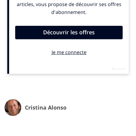
Un spot réalisé par
Dario Fau
et produit par
Big
Production
.
Cristina Alonso