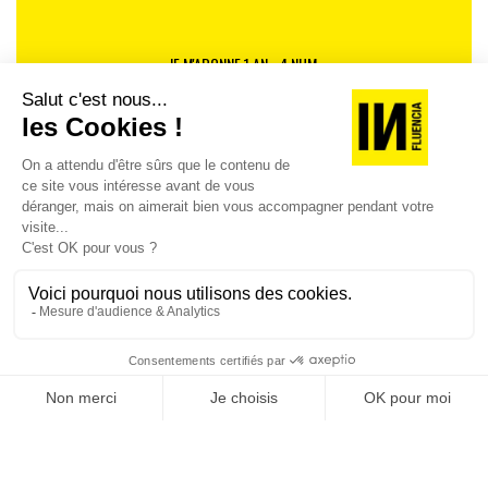
JE M'ABONNE 1 AN - 4 NUM.
JE DÉCOUVRE LES NUMÉROS PRÉCÉDENTS
Je suis déjà abonné(e) :
je consulte la revue en
version digitale
SUIVEZ-NOUS