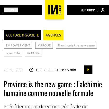
MENU
MON COMPTE
CULTURE & SOCIETE
AGENCES
EMPOWERMENT
MARQUE
Province is the new game
proximité
Publicité
20 mai 2025
Temps de lecture : 5 min
Province is the new game : l’alchimie
humaine comme nouvelle formule
Précédemment directrice générale de