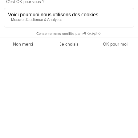
interactions avec les consommateurs. C’est ainsi que
nous répondons concrètement à l’aspiration
croissante à une relation authentique, transparente et
engagée.
SUIVEZ-NOUS
@
INfluencialemag