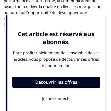
performance à court terme, la communication doit
avant tout cultiver la qualité du lien. Les marques ont
aujourd’hui l’opportunité de développer une
communication véritablement engageante, fondée sur
l’écoute, l’utilité et la valorisation active de l’intelligence
du consommateur.
IN. : les agences de communication avaient-elles prévu que
l’évolution serait aussi rapide ?
Ingrid Bourdais :
qui aurait pu le prévoir ? Est-ce
même la question ? Prévoir ? Notre approche est
différente : nous adapter à la seule constante qu’est le
changement. Nous vivons dans une « permacrise »,
mêlant incertitude et accélération perpétuelle.
L’industrie a longtemps cru pouvoir intégrer ces
évolutions pas à pas, graduellement. Or, la réalité du
marché exige aujourd’hui une réactivité immédiate et
constante. La clé ne réside plus uniquement dans la
« big idea » publicitaire, mais d’abord dans notre