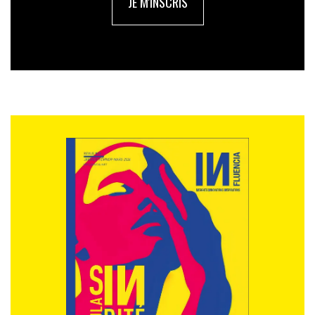
JE M'INSCRIS
leur engagement, pour être dans l’air du temps. Mais je
pense aussi que cela nous a permis de tester la force
de conviction de certains acteurs qui restent engagés
malgré tout.
Les ETI entreprennent généralement des actions
très concrètes en lien avec un impact territorial ou
social fort. Un impact direct qui en général,
provient aussi d’un engagement réel des équipes de
direction.
Gu.G. :
En même temps, cela tombe plutôt bien, car la