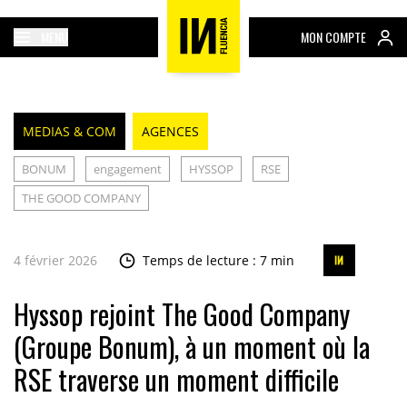
MENU
MON COMPTE
MEDIAS & COM
AGENCES
BONUM
engagement
HYSSOP
RSE
THE GOOD COMPANY
4 février 2026
Temps de lecture : 7 min
Hyssop rejoint The Good Company
(Groupe Bonum), à un moment où la
RSE traverse un moment difficile