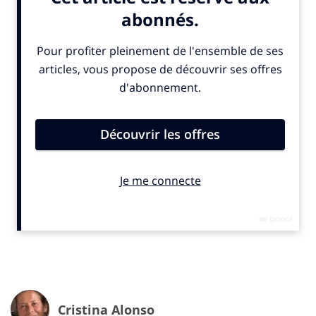
IN. : Quelle est la nature exacte de vos services?
D.B. :
Nous accompagnons nos clients notamment sur
des sujets de collecte de dons auprès du grand public
et de communication et de marketing au sens large.
Nous réalisons aussi de la communication pour des
entités publiques et parapubliques. Beaucoup pour
des ministères, des agences publiques (ex:
la BPI
), des
collectivités territoriales à la fois en production de
contenu éditorial, en stratégie de communication et en
production.
En parallèle, nous avons créé un pôle dédié aux
entreprises qui travaillent soit avec des entreprises
dont le business model est naturellement engagé et
qu’on soutient dans leur communication un peu
Cristina Alonso
globale, soit avec des entreprises vraiment de secteurs