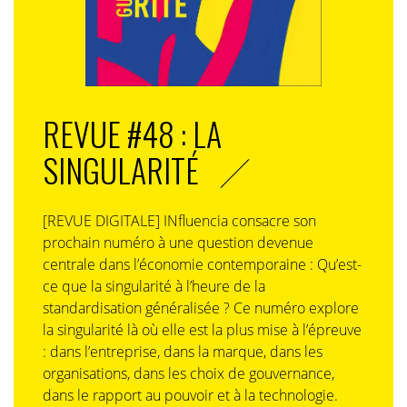
RSE n’est pas anecdotique, elle doit être au coeur du
business modèle. Donc comme le dit Deborah, ceux-là
sont toujours là. En cela, notre rôle est majeur, cela
nous oblige à prouver que la RSE est un moteur de
valeur ajoutée, que cet engagement peut amener du
business et que ce n’est pas juste pour faire joli sur les
REVUE #48 : LA
rapports RSE.
SINGULARITÉ
IN. : Est-c’est viable ? et si oui quelle est la taille des
sociétés qui vous paraissent les plus intéressées par
votre modèle?
[REVUE DIGITALE] INfluencia consacre son
prochain numéro à une question devenue
Gu.G. :
A côté de ceux qui ont diminué leur
centrale dans l’économie contemporaine : Qu’est-
engagement, -ceux qui le faisaient principalement pour
ce que la singularité à l’heure de la
des raisons d’affichage-, il y a des ETI, d’importantes
standardisation généralisée ? Ce numéro explore
PME au maillage territorial très intéressant, et surtout
la singularité là où elle est la plus mise à l’épreuve
immense. Ces acteurs entreprennent généralement
: dans l’entreprise, dans la marque, dans les
des actions très concrètes en lien avec un impact
organisations, dans les choix de gouvernance,
territorial ou social fort. Un impact direct qui en
dans le rapport au pouvoir et à la technologie.
général, provient aussi d’un engagement réel des