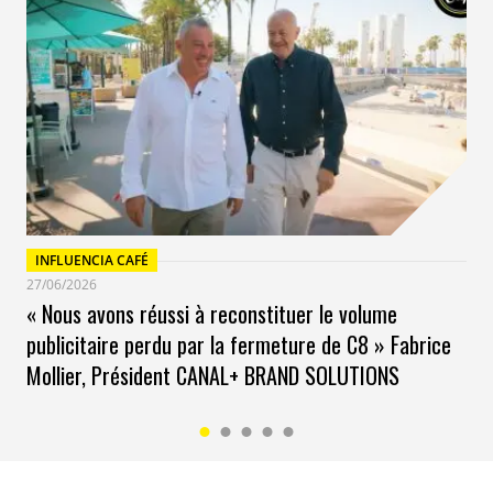
une telle vision et énergie nous a semblé évident. Pour
Wyssop, cela a été un plaisir d’apprendre que l’on allait
rejoindre les agences du groupe de Bonum.
De gauche à droite Dominique Royet, Deborah Berger,
David Garcia et Guillaume Gozé.
INFLUENCIA CAFÉ
27/06/2026
« Nous avons réussi à reconstituer le volume
publicitaire perdu par la fermeture de C8 » Fabrice
Mollier, Président CANAL+ BRAND SOLUTIONS