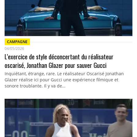
CAMPAGNE
04/05/2026
L’exercice de style déconcertant du réalisateur
oscarisé, Jonathan Glazer pour sauver Gucci
Inquiétant, étrange, rare. Le réalisateur Oscarisé Jonathan
Glazer réalise ici pour Gucci une expérience filmique et
sonore troublante. Il y va de…