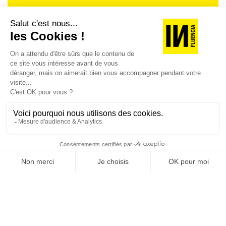
Je suis déjà abonné(e) :
je consulte la revue en
version digitale
SUIVEZ-NOUS
@
INfluencialemag