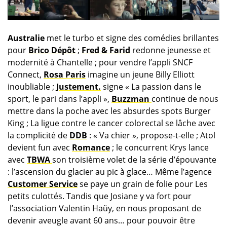
Australie
met le turbo et signe des comédies brillantes
pour
Brico Dépôt
;
Fred & Farid
redonne jeunesse et
modernité à Chantelle ; pour vendre l’appli SNCF
Connect,
Rosa Paris
imagine un jeune Billy Elliott
inoubliable ;
Justement.
signe « La passion dans le
sport, le pari dans l’appli »,
Buzzman
continue de nous
mettre dans la poche avec les absurdes spots Burger
King ; La ligue contre le cancer colorectal se lâche avec
la complicité de
DDB
: « Va chier », propose-t-elle ; Atol
devient fun avec
Romance
; le concurrent Krys lance
avec
TBWA
son troisième volet de la série d’épouvante
: l’ascension du glacier au pic à glace… Même l’agence
Customer Service
se paye un grain de folie pour Les
petits culottés. Tandis que Josiane y va fort pour
l’association Valentin Haüy, en nous proposant de
devenir aveugle avant 60 ans… pour pouvoir être