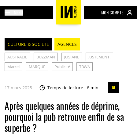
MENU
MON COMPTE
CULTURE & SOCIETE
AGENCES
AUSTRALIE
BUZZMAN
JOSIANE
JUSTEMENT.
Marcel
MARQUE
Publicité
TBWA
17 mars 2025
Temps de lecture : 6 min
Après quelques années de déprime,
pourquoi la pub retrouve enfin de sa
superbe ?