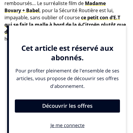
remboursés… Le surréaliste film de
Madame
Bovary + Babel
, pour la Sécurité Routière est lui,
impayable, sans oublier of course
ce petit con d’E.T
qui se fait la malle à bord de la ë-Citroën plutôt que
de rentrer chez lui signé BETC
. Last but not least… la
battle entre ados et parents mise en scène par
Publicis
pour Orange. La liste n’est pas, loin de là
exhaustive. Qu’on se le dise, la pub est en forme.
« Le signe effectivement de la fin d’une sidération,
d’un mal-être qu’il faut combattre, comme on
combat une dépression »