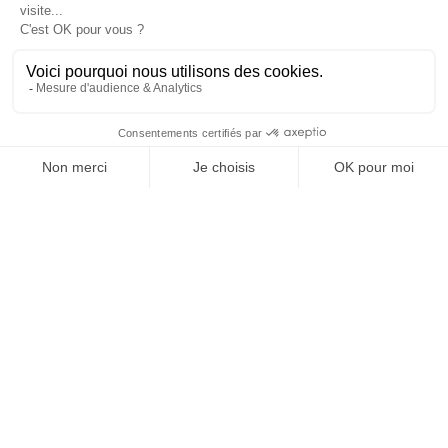
retour en grâce de la pub est comme une réponse, une
version digitale
posture de nouveau fière de ce qu’elle produit
».
« La crise a balayé beaucoup d’agences (…), il ne
reste aujourd’hui que les plus motivées »
SUIVEZ-NOUS
Après, «
prions pour que cette embellie dure
, note
Ibrahim Seck,
DGA directeur de la création de
Monks
,
@
INfluencialemag
je pense que la morosité n’est jamais loin, même si la pub
et les marques réagissent positivement. Malheureusement
on n’en a pas fini avec le matraquage des marques sur les
réseaux sociaux
« . Tandis qu’
Olivier Bouas
–
Laurent
,
DGA d’
Isoskèle
, affirme »
la pub a toujours eu cette