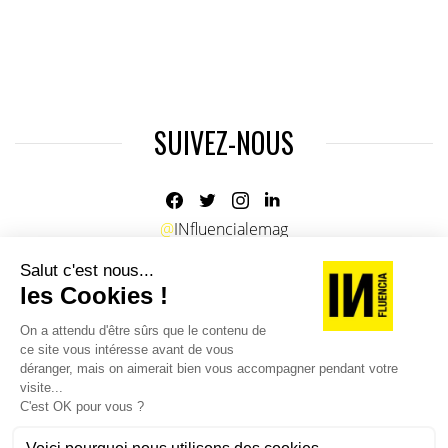
SUIVEZ-NOUS
@
INfluencialemag
Agence web
:
Novius