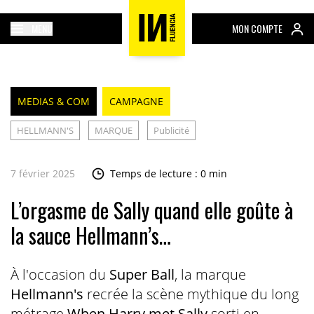
MENU
MON COMPTE
MEDIAS & COM
CAMPAGNE
HELLMANN'S
MARQUE
Publicité
7 février 2025
Temps de lecture : 0 min
L’orgasme de Sally quand elle goûte à
la sauce Hellmann’s…
À l'occasion du
Super Ball
, la marque
Hellmann's
recrée la scène mythique du long
métrage
When Harry met Sally
sorti en