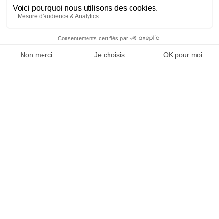
Donnez les moyens à vos collaboratrices de hacker
votre transformation numérique !
Comment faire rimer femmes, tech et corporate ? Un
programme d’intrapreneuriat dédié aux femmes et baptisé 66
Miles donne des pistes de…
TOPICS
RECEVEZ UNE DOSE
D'INNOVATIONS PUB,