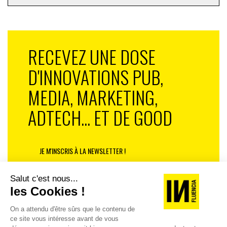
RECEVEZ UNE DOSE
D'INNOVATIONS PUB,
MEDIA, MARKETING,
ADTECH... ET DE GOOD
JE M'INSCRIS À LA NEWSLETTER !
1
2
3
4
5
6
7
8
9
22
…